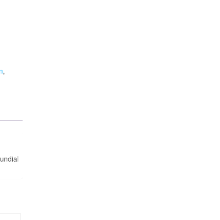
n
,
undial