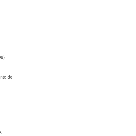
99)
ento de
s,