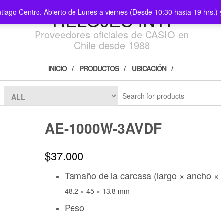
ntiago Centro. Abierto de Lunes a viernes (Desde 10:30 hasta 19 hrs.
RELOJES INTI
Proveedores oficiales de CASIO en
Chile desde 1988
INICIO
PRODUCTOS
UBICACIÓN
AE-1000W-3AVDF
$
37.000
Tamaño de la carcasa (largo × ancho × 
48.2 × 45 × 13.8 mm
Peso