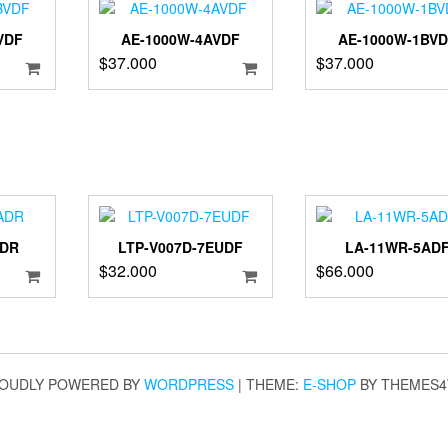
VDF
AE-1000W-4AVDF
AE-1000W-1BV
$
37.000
$
37.000
ADR
LTP-V007D-7EUDF
LA-11WR-5AD
$
32.000
$
66.000
OUDLY POWERED BY
WORDPRESS
|
THEME:
E-SHOP
BY THEMES