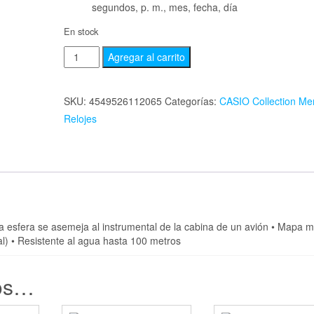
segundos, p. m., mes, fecha, día
En stock
Agregar al carrito
SKU:
4549526112065
Categorías:
CASIO Collection Me
Relojes
sfera se asemeja al instrumental de la cabina de un avión • Mapa m
al) • Resistente al agua hasta 100 metros
os…