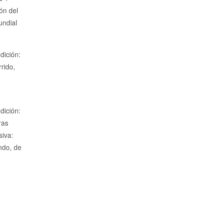
ón del
undial
ición:
rido,
dición:
ras
siva:
ndo, de