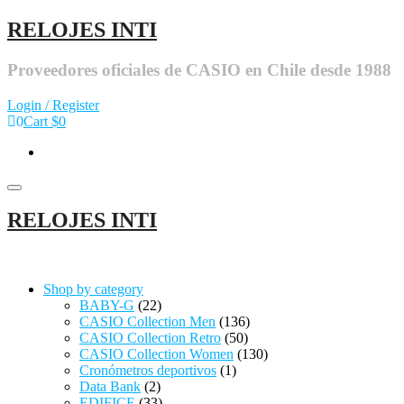
Skip
RELOJES INTI
to
the
Proveedores oficiales de CASIO en Chile desde 1988
content
Login / Register
0
Cart
$0
Toggle navigation
RELOJES INTI
Shop by category
BABY-G
(22)
CASIO Collection Men
(136)
CASIO Collection Retro
(50)
CASIO Collection Women
(130)
Cronómetros deportivos
(1)
Data Bank
(2)
EDIFICE
(33)