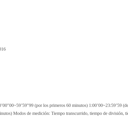
016
’00″00~59’59″99 (por los primeros 60 minutos) 1:00’00~23:59’59 (de
nutos) Modos de medición: Tiempo transcurrido, tiempo de división, ti