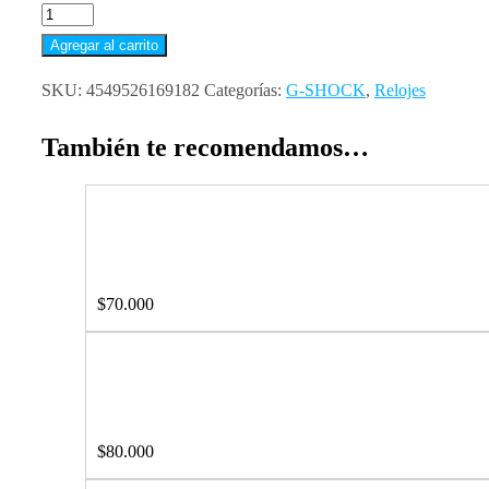
Agregar al carrito
SKU:
4549526169182
Categorías:
G-SHOCK
,
Relojes
También te recomendamos…
$
70.000
$
80.000