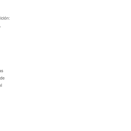
ción:
,
as
 de
el