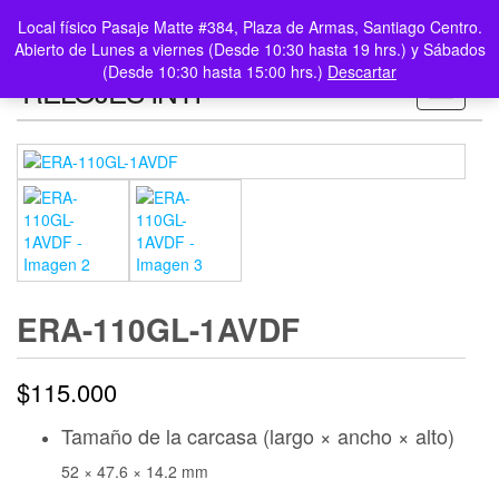
0
LOGIN /
Local físico Pasaje Matte #384, Plaza de Armas, Santiago Centro.
$0
REGISTER
Abierto de Lunes a viernes (Desde 10:30 hasta 19 hrs.) y Sábados
(Desde 10:30 hasta 15:00 hrs.)
Descartar
RELOJES INTI
Toggle n
ERA-110GL-1AVDF
$
115.000
Tamaño de la carcasa (largo × ancho × alto)
52 × 47.6 × 14.2 mm