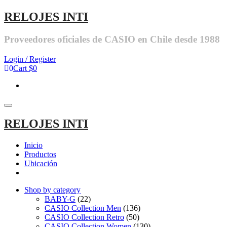
RELOJES INTI
Proveedores oficiales de CASIO en Chile desde 1988
Login / Register
0
Cart
$0
Toggle navigation
RELOJES INTI
Inicio
Productos
Ubicación
Shop by category
BABY-G
(22)
CASIO Collection Men
(136)
CASIO Collection Retro
(50)
CASIO Collection Women
(130)