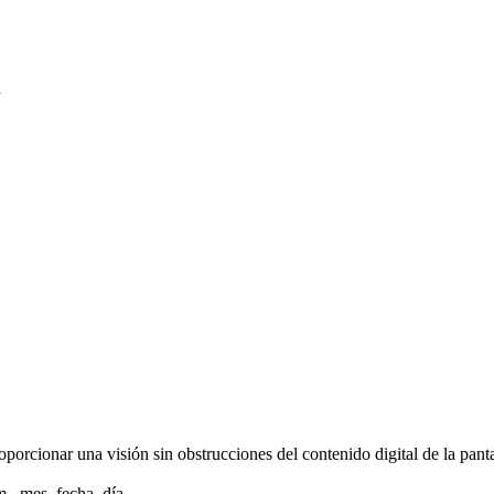
n
orcionar una visión sin obstrucciones del contenido digital de la panta
m., mes, fecha, día