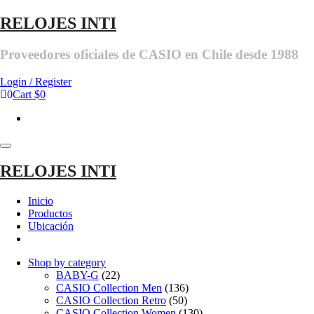
Skip
RELOJES INTI
to
the
Proveedores oficiales de CASIO en Chile desde 1988
content
Login / Register
0
Cart
$0
Toggle
navigation
RELOJES INTI
Inicio
Productos
Ubicación
Shop by category
BABY-G
(22)
CASIO Collection Men
(136)
CASIO Collection Retro
(50)
CASIO Collection Women
(130)