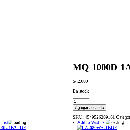
MQ-1000D-1
$
42.000
En stock
MQ-
1000D-
Agregar al carrito
1ADF
cantidad
SKU:
4549526209161
Categor
hlist
Add to Wishlist