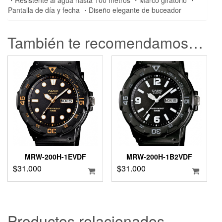
・Resistente al agua hasta 100 metros ・Marco giratorio ・
Pantalla de día y fecha ・Diseño elegante de buceador
También te recomendamos…
MRW-200H-1EVDF
MRW-200H-1B2VDF
$
31.000
$
31.000
Productos relacionados