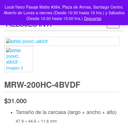
0
LOGIN /
Local físico Pasaje Matte #384, Plaza de Armas, Santiago Centro.
$0
REGISTER
Abierto de Lunes a viernes (Desde 10:30 hasta 19 hrs.) y Sábados
(Desde 10:30 hasta 15:00 hrs.)
Descartar
RELOJES INTI
Toggle n
MRW-200HC-4BVDF
$
31.000
Tamaño de la carcasa (largo × ancho × alto)
47.9 × 44.6 × 11.6 mm