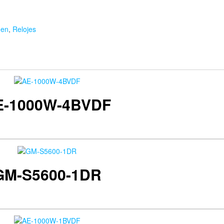
Men
,
Relojes
E-1000W-4BVDF
GM-S5600-1DR