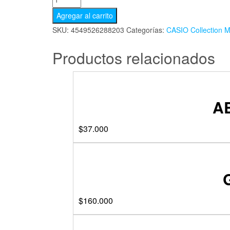
Agregar al carrito
SKU:
4549526288203
Categorías:
CASIO Collection 
Productos relacionados
A
$
37.000
$
160.000