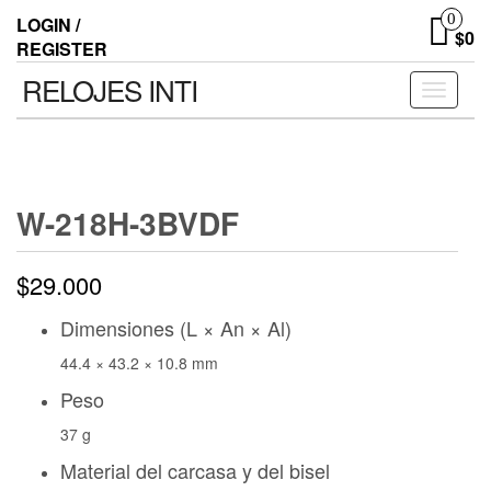
0
LOGIN /
$0
REGISTER
RELOJES INTI
Toggle n
W-218H-3BVDF
$
29.000
Dimensiones (L × An × Al)
44.4 × 43.2 × 10.8 mm
Peso
37 g
Material del carcasa y del bisel