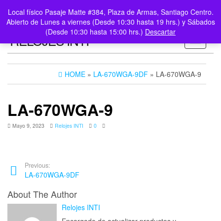
0
LOGIN /
Local físico Pasaje Matte #384, Plaza de Armas, Santiago Centro.
$0
REGISTER
Abierto de Lunes a viernes (Desde 10:30 hasta 19 hrs.) y Sábados
(Desde 10:30 hasta 15:00 hrs.)
Descartar
RELOJES INTI
Toggle n
HOME
»
LA-670WGA-9DF
» LA-670WGA-9
LA-670WGA-9
Mayo 9, 2023
Relojes INTI
0
Previous:
LA-670WGA-9DF
About The Author
Relojes INTI