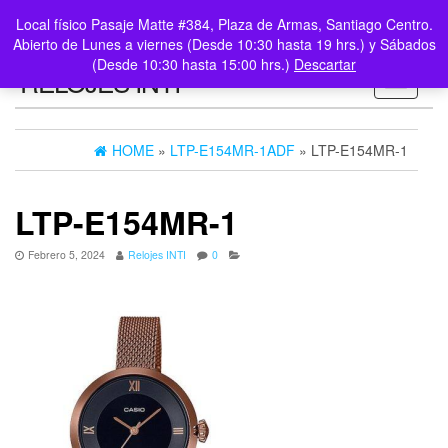
0
LOGIN /
Local físico Pasaje Matte #384, Plaza de Armas, Santiago Centro.
$0
REGISTER
Abierto de Lunes a viernes (Desde 10:30 hasta 19 hrs.) y Sábados
(Desde 10:30 hasta 15:00 hrs.)
Descartar
RELOJES INTI
Toggle n
HOME
»
LTP-E154MR-1ADF
» LTP-E154MR-1
LTP-E154MR-1
Febrero 5, 2024
Relojes INTI
0