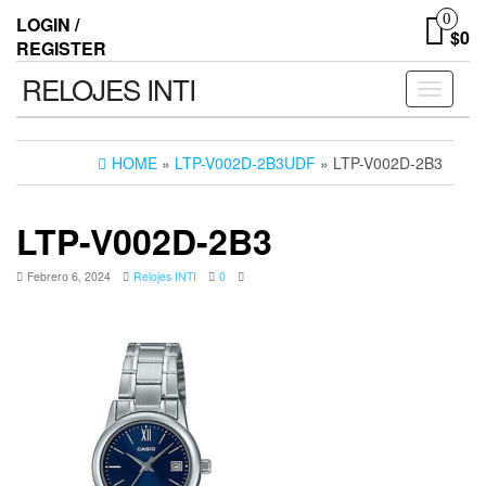
0
LOGIN /
$0
REGISTER
RELOJES INTI
Toggle n
HOME
»
LTP-V002D-2B3UDF
» LTP-V002D-2B3
LTP-V002D-2B3
Febrero 6, 2024
Relojes INTI
0