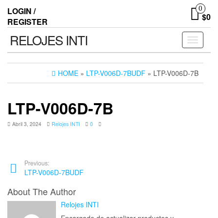
0
LOGIN /
$0
REGISTER
RELOJES INTI
Toggle n
HOME
»
LTP-V006D-7BUDF
» LTP-V006D-7B
LTP-V006D-7B
Abril 3, 2024
Relojes INTI
0
Previous:
LTP-V006D-7BUDF
About The Author
Relojes INTI