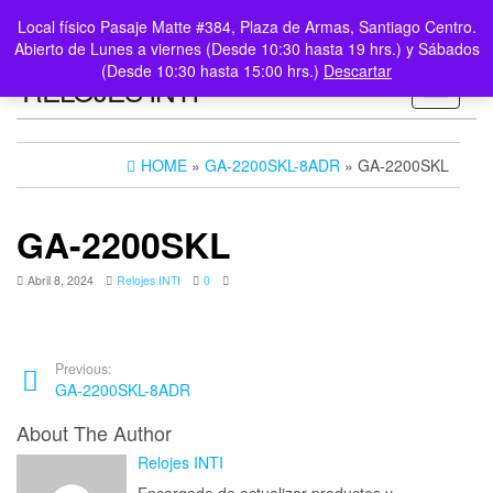
0
LOGIN /
Local físico Pasaje Matte #384, Plaza de Armas, Santiago Centro.
$0
REGISTER
Abierto de Lunes a viernes (Desde 10:30 hasta 19 hrs.) y Sábados
(Desde 10:30 hasta 15:00 hrs.)
Descartar
RELOJES INTI
Toggle n
HOME
»
GA-2200SKL-8ADR
» GA-2200SKL
GA-2200SKL
Abril 8, 2024
Relojes INTI
0
Previous:
GA-2200SKL-8ADR
About The Author
Relojes INTI