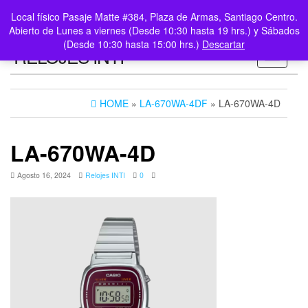
0
LOGIN /
Local físico Pasaje Matte #384, Plaza de Armas, Santiago Centro.
$0
REGISTER
Abierto de Lunes a viernes (Desde 10:30 hasta 19 hrs.) y Sábados
(Desde 10:30 hasta 15:00 hrs.)
Descartar
RELOJES INTI
Toggle n
HOME
»
LA-670WA-4DF
» LA-670WA-4D
LA-670WA-4D
Agosto 16, 2024
Relojes INTI
0