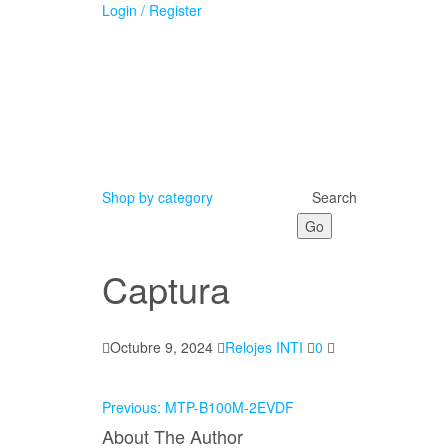
Skip
Login / Register
to
the
content
Shop by category
Search
Go
Captura
Octubre 9, 2024
Relojes INTI
0
Previous:
MTP-B100M-2EVDF
About The Author