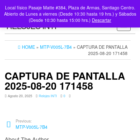
0
LOGIN /
Local físico Pasaje Matte #384, Plaza de Armas, Santiago Centro.
$0
REGISTER
Abierto de Lunes a viernes (Desde 10:30 hasta 19 hrs.) y Sábados
(Desde 10:30 hasta 15:00 hrs.)
Descartar
RELOJES INTI
Toggle n
HOME
»
MTP-V005L-7B4
» CAPTURA DE PANTALLA
2025-08-20 171458
CAPTURA DE PANTALLA
2025-08-20 171458
Agosto 20, 2025
Relojes INTI
0
Previous:
MTP-V005L-7B4
About The Author