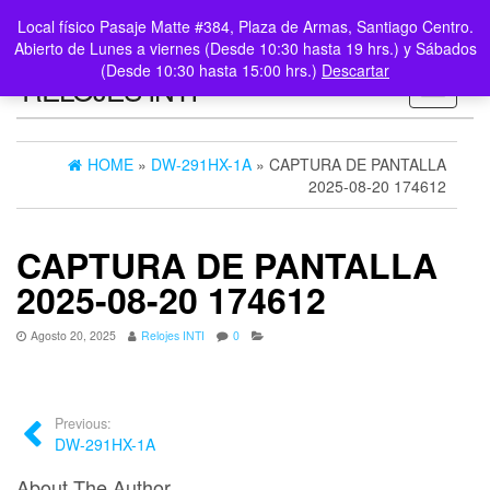
0
LOGIN /
Local físico Pasaje Matte #384, Plaza de Armas, Santiago Centro.
$0
REGISTER
Abierto de Lunes a viernes (Desde 10:30 hasta 19 hrs.) y Sábados
(Desde 10:30 hasta 15:00 hrs.)
Descartar
RELOJES INTI
Toggle n
HOME
»
DW-291HX-1A
» CAPTURA DE PANTALLA
2025-08-20 174612
CAPTURA DE PANTALLA
2025-08-20 174612
Agosto 20, 2025
Relojes INTI
0
Previous:
DW-291HX-1A
About The Author