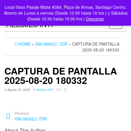
0
LOGIN /
Local físico Pasaje Matte #384, Plaza de Armas, Santiago Centro.
$0
REGISTER
Abierto de Lunes a viernes (Desde 10:30 hasta 19 hrs.) y Sábados
(Desde 10:30 hasta 15:00 hrs.)
Descartar
RELOJES INTI
Toggle n
HOME
»
GM-5600LC-7DR
» CAPTURA DE PANTALLA
2025-08-20 180332
CAPTURA DE PANTALLA
2025-08-20 180332
Agosto 20, 2025
Relojes INTI
0
Previous:
GM-5600LC-7DR
About The Author