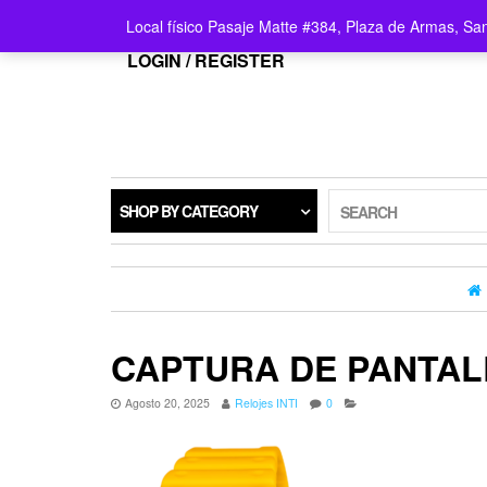
Local físico Pasaje Matte #384, Plaza de Armas, Sa
LOGIN / REGISTER
SHOP BY CATEGORY
SEARCH
CAPTURA DE PANTALL
Agosto 20, 2025
Relojes INTI
0