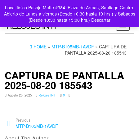
0
LOGIN /
Local físico Pasaje Matte #384, Plaza de Armas, Santiago Centro.
$0
REGISTER
Abierto de Lunes a viernes (Desde 10:30 hasta 19 hrs.) y Sábados
(Desde 10:30 hasta 15:00 hrs.)
Descartar
RELOJES INTI
Toggle n
HOME
»
MTP-B105MB-1AVDF
» CAPTURA DE
PANTALLA 2025-08-20 185543
CAPTURA DE PANTALLA
2025-08-20 185543
Agosto 20, 2025
Relojes INTI
0
Previous:
MTP-B105MB-1AVDF
About The Author