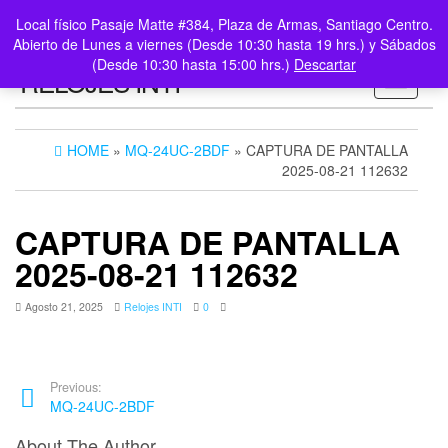
0
LOGIN /
Local físico Pasaje Matte #384, Plaza de Armas, Santiago Centro.
$0
REGISTER
Abierto de Lunes a viernes (Desde 10:30 hasta 19 hrs.) y Sábados
(Desde 10:30 hasta 15:00 hrs.)
Descartar
RELOJES INTI
Toggle n
HOME
»
MQ-24UC-2BDF
» CAPTURA DE PANTALLA
2025-08-21 112632
CAPTURA DE PANTALLA
2025-08-21 112632
Agosto 21, 2025
Relojes INTI
0
Previous:
MQ-24UC-2BDF
About The Author