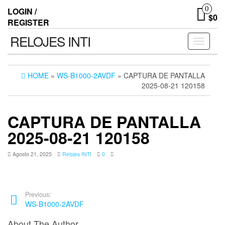
0
LOGIN /
$0
REGISTER
RELOJES INTI
Toggle n
HOME
»
WS-B1000-2AVDF
» CAPTURA DE PANTALLA
2025-08-21 120158
CAPTURA DE PANTALLA
2025-08-21 120158
Agosto 21, 2025
Relojes INTI
0
Previous:
WS-B1000-2AVDF
About The Author