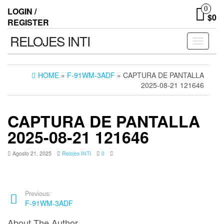
0
LOGIN /
$0
REGISTER
RELOJES INTI
Toggle n
HOME
»
F-91WM-3ADF
» CAPTURA DE PANTALLA
2025-08-21 121646
CAPTURA DE PANTALLA
2025-08-21 121646
Agosto 21, 2025
Relojes INTI
0
Previous:
F-91WM-3ADF
About The Author