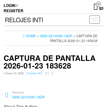
0
LOGIN /
$0
REGISTER
RELOJES INTI
Toggle n
HOME
»
GMA-S2100SK-1ADR
» CAPTURA DE
PANTALLA 2026-01-23 183628
CAPTURA DE PANTALLA
2026-01-23 183628
Enero 23, 2026
Relojes INTI
0
Previous:
GMA-S2100SK-1ADR
About The Author