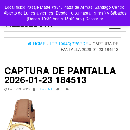
0
LOGIN /
Local físico Pasaje Matte #384, Plaza de Armas, Santiago Centro.
$0
REGISTER
Abierto de Lunes a viernes (Desde 10:30 hasta 19 hrs.) y Sábados
(Desde 10:30 hasta 15:00 hrs.)
Descartar
RELOJES INTI
Toggle n
HOME
»
LTP-1094Q-7B8RDF
» CAPTURA DE
PANTALLA 2026-01-23 184513
CAPTURA DE PANTALLA
2026-01-23 184513
Enero 23, 2026
Relojes INTI
0