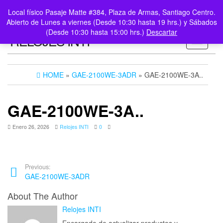
0
LOGIN /
Local físico Pasaje Matte #384, Plaza de Armas, Santiago Centro.
$0
REGISTER
Abierto de Lunes a viernes (Desde 10:30 hasta 19 hrs.) y Sábados
(Desde 10:30 hasta 15:00 hrs.)
Descartar
RELOJES INTI
Toggle n
HOME
»
GAE-2100WE-3ADR
» GAE-2100WE-3A..
GAE-2100WE-3A..
Enero 26, 2026
Relojes INTI
0
Previous:
GAE-2100WE-3ADR
About The Author
Relojes INTI