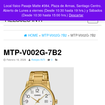
0
LOGIN /
Local físico Pasaje Matte #384, Plaza de Armas, Santiago Centro.
$0
REGISTER
Abierto de Lunes a viernes (Desde 10:30 hasta 19 hrs.) y Sábados
(Desde 10:30 hasta 15:00 hrs.)
Descartar
RELOJES INTI
Toggle n
HOME
»
MTP-V002G-7B2
» MTP-V002G-7B2
MTP-V002G-7B2
Febrero 16, 2026
Relojes INTI
0