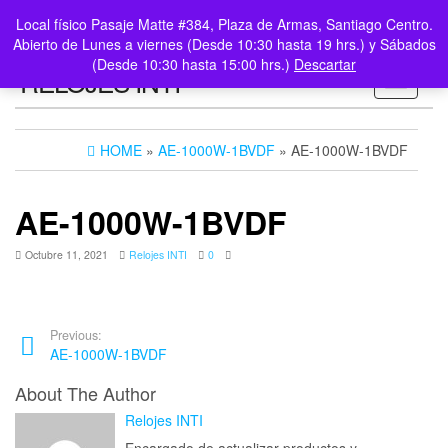
0
LOGIN /
Local físico Pasaje Matte #384, Plaza de Armas, Santiago Centro.
$0
REGISTER
Abierto de Lunes a viernes (Desde 10:30 hasta 19 hrs.) y Sábados
(Desde 10:30 hasta 15:00 hrs.)
Descartar
RELOJES INTI
Toggle n
HOME
»
AE-1000W-1BVDF
» AE-1000W-1BVDF
AE-1000W-1BVDF
Octubre 11, 2021
Relojes INTI
0
Previous:
AE-1000W-1BVDF
About The Author
Relojes INTI