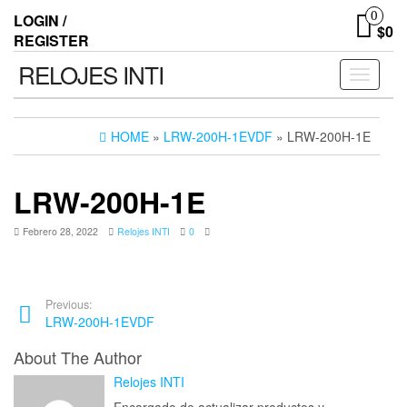
0
LOGIN /
$0
REGISTER
RELOJES INTI
Toggle n
HOME
»
LRW-200H-1EVDF
» LRW-200H-1E
LRW-200H-1E
Febrero 28, 2022
Relojes INTI
0
Previous:
LRW-200H-1EVDF
About The Author
Relojes INTI