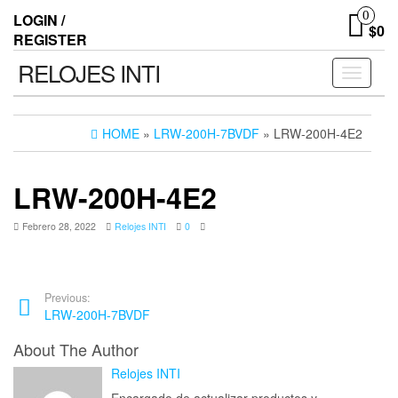
0
LOGIN /
$0
REGISTER
RELOJES INTI
Toggle n
HOME
»
LRW-200H-7BVDF
» LRW-200H-4E2
LRW-200H-4E2
Febrero 28, 2022
Relojes INTI
0
Previous:
LRW-200H-7BVDF
About The Author
Relojes INTI