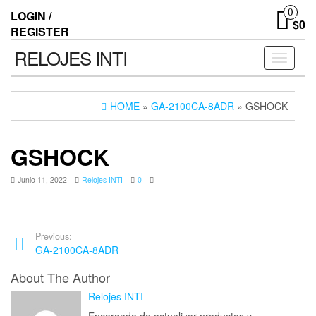
0
LOGIN /
$0
REGISTER
RELOJES INTI
Toggle n
HOME
»
GA-2100CA-8ADR
» GSHOCK
GSHOCK
Junio 11, 2022
Relojes INTI
0
Previous:
GA-2100CA-8ADR
About The Author
Relojes INTI