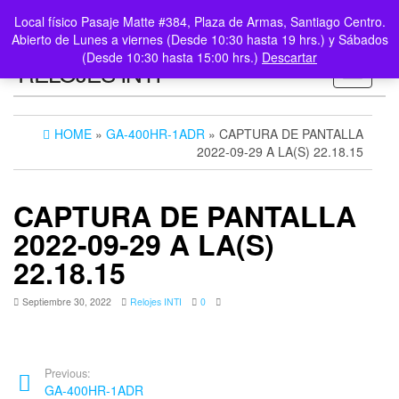
0
LOGIN /
Local físico Pasaje Matte #384, Plaza de Armas, Santiago Centro.
$0
REGISTER
Abierto de Lunes a viernes (Desde 10:30 hasta 19 hrs.) y Sábados
(Desde 10:30 hasta 15:00 hrs.)
Descartar
RELOJES INTI
Toggle n
HOME
»
GA-400HR-1ADR
» CAPTURA DE PANTALLA
2022-09-29 A LA(S) 22.18.15
CAPTURA DE PANTALLA
2022-09-29 A LA(S)
22.18.15
Septiembre 30, 2022
Relojes INTI
0
Previous:
GA-400HR-1ADR