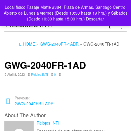
0
LOGIN /
Local físico Pasaje Matte #384, Plaza de Armas, Santiago Centro.
$0
REGISTER
Abierto de Lunes a viernes (Desde 10:30 hasta 19 hrs.) y Sábados
(Desde 10:30 hasta 15:00 hrs.)
Descartar
RELOJES INTI
Toggle n
HOME
»
GWG-2040FR-1ADR
» GWG-2040FR-1AD
GWG-2040FR-1AD
Abril 8, 2023
Relojes INTI
0
Previous:
GWG-2040FR-1ADR
About The Author
Relojes INTI