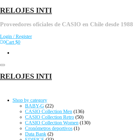
RELOJES INTI
Proveedores oficiales de CASIO en Chile desde 1988
Login / Register
0
Cart
$0
Toggle navigation
RELOJES INTI
Shop by category
BABY-G
(22)
CASIO Collection Men
(136)
CASIO Collection Retro
(50)
CASIO Collection Women
(130)
Cronómetros deportivos
(1)
Data Bank
(2)
EDIFICE
(33)