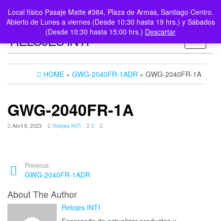
0
LOGIN /
Local físico Pasaje Matte #384, Plaza de Armas, Santiago Centro.
$0
REGISTER
Abierto de Lunes a viernes (Desde 10:30 hasta 19 hrs.) y Sábados
(Desde 10:30 hasta 15:00 hrs.)
Descartar
RELOJES INTI
Toggle n
HOME
»
GWG-2040FR-1ADR
» GWG-2040FR-1A
GWG-2040FR-1A
Abril 8, 2023
Relojes INTI
0
Previous:
GWG-2040FR-1ADR
About The Author
Relojes INTI