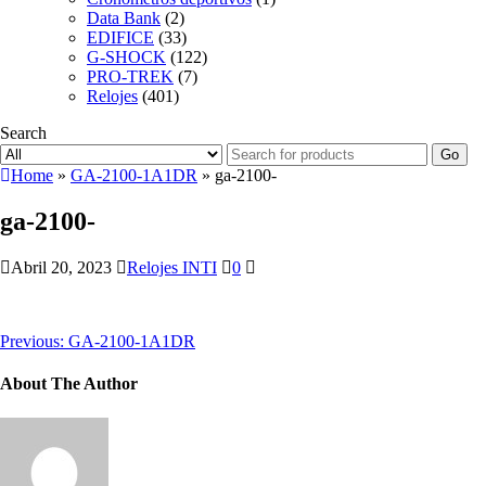
Data Bank
(2)
EDIFICE
(33)
G-SHOCK
(122)
PRO-TREK
(7)
Relojes
(401)
Search
Go
Home
»
GA-2100-1A1DR
» ga-2100-
ga-2100-
Abril 20, 2023
Relojes INTI
0
Previous:
GA-2100-1A1DR
About The Author