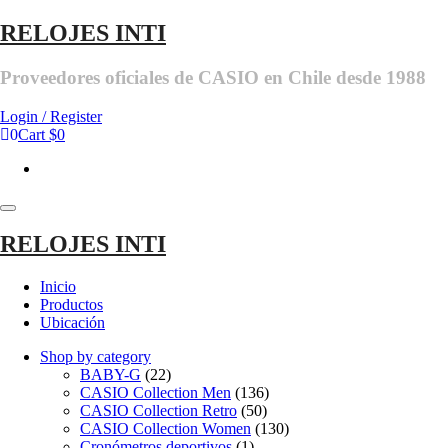
Skip
RELOJES INTI
to
the
Proveedores oficiales de CASIO en Chile desde 1988
content
Login / Register
0
Cart
$0
Toggle
navigation
RELOJES INTI
Inicio
Productos
Ubicación
Shop by category
BABY-G
(22)
CASIO Collection Men
(136)
CASIO Collection Retro
(50)
CASIO Collection Women
(130)
Cronómetros deportivos
(1)