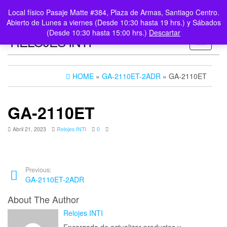
0
LOGIN /
Local físico Pasaje Matte #384, Plaza de Armas, Santiago Centro.
$0
REGISTER
Abierto de Lunes a viernes (Desde 10:30 hasta 19 hrs.) y Sábados
(Desde 10:30 hasta 15:00 hrs.)
Descartar
RELOJES INTI
Toggle n
HOME
»
GA-2110ET-2ADR
» GA-2110ET
GA-2110ET
Abril 21, 2023
Relojes INTI
0
Previous:
GA-2110ET-2ADR
About The Author
Relojes INTI