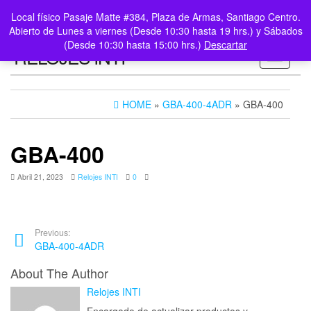
0
LOGIN /
Local físico Pasaje Matte #384, Plaza de Armas, Santiago Centro.
$0
REGISTER
Abierto de Lunes a viernes (Desde 10:30 hasta 19 hrs.) y Sábados
(Desde 10:30 hasta 15:00 hrs.)
Descartar
RELOJES INTI
Toggle n
HOME
»
GBA-400-4ADR
» GBA-400
GBA-400
Abril 21, 2023
Relojes INTI
0
Previous:
GBA-400-4ADR
About The Author
Relojes INTI