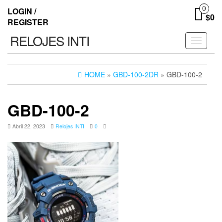
0
LOGIN /
$0
REGISTER
RELOJES INTI
Toggle n
HOME
»
GBD-100-2DR
» GBD-100-2
GBD-100-2
Abril 22, 2023
Relojes INTI
0