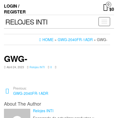
0
LOGIN /
$0
REGISTER
RELOJES INTI
Toggle n
HOME
»
GWG-2040FR-1ADR
» GWG-
GWG-
Abril 24, 2023
Relojes INTI
0
Previous:
GWG-2040FR-1ADR
About The Author
Relojes INTI