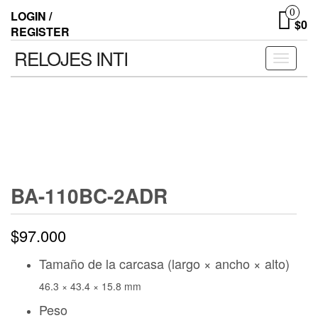
0
LOGIN /
$0
REGISTER
RELOJES INTI
Toggle n
BA-110BC-2ADR
$
97.000
Tamaño de la carcasa (largo × ancho × alto)
46.3 × 43.4 × 15.8 mm
Peso