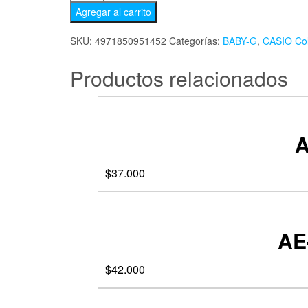
Agregar al carrito
SKU:
4971850951452
Categorías:
BABY-G
,
CASIO Co
Productos relacionados
A
$
37.000
AE
$
42.000