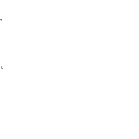
o,
n
,