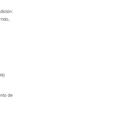
ición:
rido,
99)
ento de