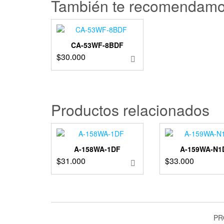
También te recomendam
CA-53WF-8BDF
$
30.000
Productos relacionados
A-158WA-1DF
A-159WA-N1
$
31.000
$
33.000
PR