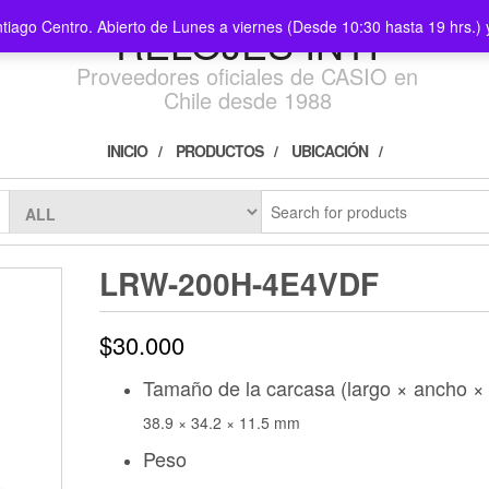
ntiago Centro. Abierto de Lunes a viernes (Desde 10:30 hasta 19 hrs.
RELOJES INTI
Proveedores oficiales de CASIO en
Chile desde 1988
INICIO
PRODUCTOS
UBICACIÓN
LRW-200H-4E4VDF
$
30.000
Tamaño de la carcasa (largo × ancho × 
38.9 × 34.2 × 11.5 mm
Peso