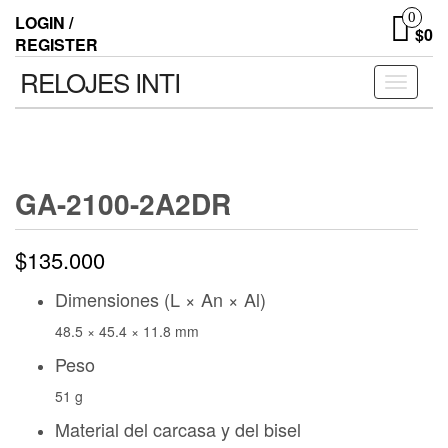
0
LOGIN /
$0
REGISTER
RELOJES INTI
Toggle n
GA-2100-2A2DR
$
135.000
Dimensiones (L × An × Al)
48.5 × 45.4 × 11.8 mm
Peso
51 g
Material del carcasa y del bisel