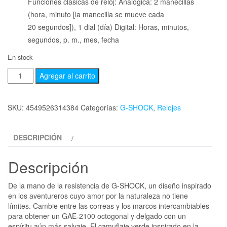
Funciones clásicas de reloj: Analógica: 2 manecillas
(hora, minuto [la manecilla se mueve cada
20 segundos]), 1 dial (día) Digital: Horas, minutos,
segundos, p. m., mes, fecha
En stock
Agregar al carrito
SKU:
4549526314384
Categorías:
G-SHOCK
,
Relojes
DESCRIPCIÓN
Descripción
De la mano de la resistencia de G-SHOCK, un diseño inspirado
en los aventureros cuyo amor por la naturaleza no tiene
límites. Cambie entre las correas y los marcos intercambiables
para obtener un GAE-2100 octogonal y delgado con un
espíritu aún más salvaje. El camuflaje verde inspirado en la