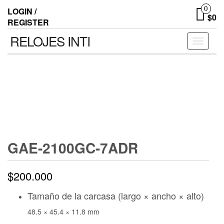
0
LOGIN /
$0
REGISTER
RELOJES INTI
Toggle n
GAE-2100GC-7ADR
$
200.000
Tamaño de la carcasa (largo × ancho × alto)
48.5 × 45.4 × 11.8 mm