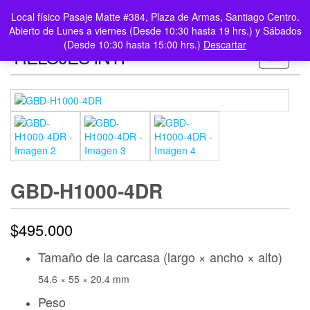
0
LOGIN /
Local físico Pasaje Matte #384, Plaza de Armas, Santiago Centro.
$0
REGISTER
Abierto de Lunes a viernes (Desde 10:30 hasta 19 hrs.) y Sábados
(Desde 10:30 hasta 15:00 hrs.)
Descartar
RELOJES INTI
Toggle n
GBD-H1000-4DR
$
495.000
Tamaño de la carcasa (largo × ancho × alto)
54.6 × 55 × 20.4 mm
Peso